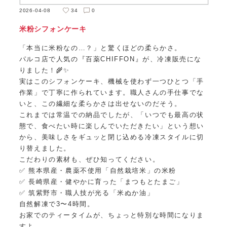
2026-04-08
34
0
米粉シフォンケーキ
「本当に米粉なの…？」と驚くほどの柔らかさ。
パルコ店で人気の『百薬CHIFFON』が、冷凍販売にな
りました！🌾✨
実はこのシフォンケーキ、機械を使わず一つひとつ「手
作業」で丁寧に作られています。職人さんの手仕事でな
いと、この繊細な柔らかさは出せないのだそう。
これまでは常温での納品でしたが、「いつでも最高の状
態で、食べたい時に楽しんでいただきたい」という想い
から、美味しさをギュッと閉じ込める冷凍スタイルに切
り替えました。
こだわりの素材も、ぜひ知ってください。
✅ 熊本県産・農薬不使用「自然栽培米」の米粉
✅ 長崎県産・健やかに育った「まつもとたまご」
✅ 筑紫野市・職人技が光る「米ぬか油」
自然解凍で3〜4時間。
お家でのティータイムが、ちょっと特別な時間になりま
すよ。