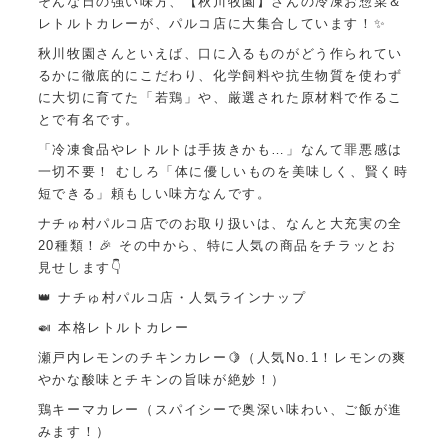
そんな日の強い味方、【秋川牧園】さんの冷凍お惣菜＆
レトルトカレーが、パルコ店に大集合しています！✨
秋川牧園さんといえば、口に入るものがどう作られてい
るかに徹底的にこだわり、化学飼料や抗生物質を使わず
に大切に育てた「若鶏」や、厳選された原材料で作るこ
とで有名です。
「冷凍食品やレトルトは手抜きかも…」なんて罪悪感は
一切不要！ むしろ「体に優しいものを美味しく、賢く時
短できる」頼もしい味方なんです。
ナチゅ村パルコ店でのお取り扱いは、なんと大充実の全
20種類！🎉 その中から、特に人気の商品をチラッとお
見せします👇
👑 ナチゅ村パルコ店・人気ラインナップ
🍛 本格レトルトカレー
瀬戸内レモンのチキンカレー🍋（人気No.1！レモンの爽
やかな酸味とチキンの旨味が絶妙！）
鶏キーマカレー（スパイシーで奥深い味わい、ご飯が進
みます！）