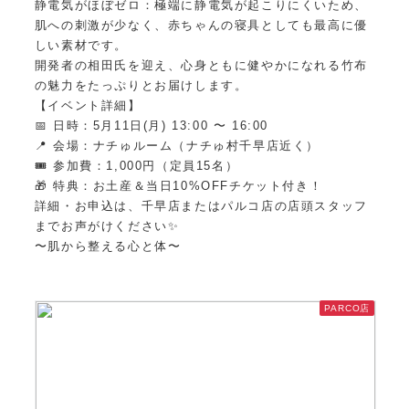
静電気がほぼゼロ：極端に静電気が起こりにくいため、
肌への刺激が少なく、赤ちゃんの寝具としても最高に優
しい素材です。
開発者の相田氏を迎え、心身ともに健やかになれる竹布
の魅力をたっぷりとお届けします。
【イベント詳細】
📅 日時：5月11日(月) 13:00 〜 16:00
📍 会場：ナチゅルーム（ナチゅ村千早店近く）
🎟️ 参加費：1,000円（定員15名）
🎁 特典：お土産＆当日10%OFFチケット付き！
詳細・お申込は、千早店またはパルコ店の店頭スタッフ
までお声がけください✨
〜肌から整える心と体〜
PARCO店