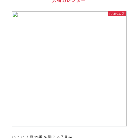
入荷カレンダー
PARCO店
いよいよ夏本番を迎える7月☀️