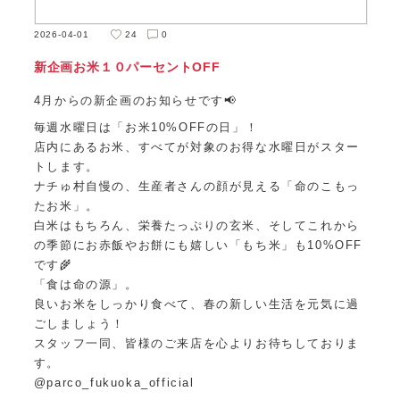
2026-04-01
24
0
新企画お米１０パーセントOFF
4月からの新企画のお知らせです📢
毎週水曜日は「お米10%OFFの日」！
店内にあるお米、すべてが対象のお得な水曜日がスター
トします。
ナチゅ村自慢の、生産者さんの顔が見える「命のこもっ
たお米」。
白米はもちろん、栄養たっぷりの玄米、そしてこれから
の季節にお赤飯やお餅にも嬉しい「もち米」も10%OFF
です🌾
「食は命の源」。
良いお米をしっかり食べて、春の新しい生活を元気に過
ごしましょう！
スタッフ一同、皆様のご来店を心よりお待ちしておりま
す。
@parco_fukuoka_official