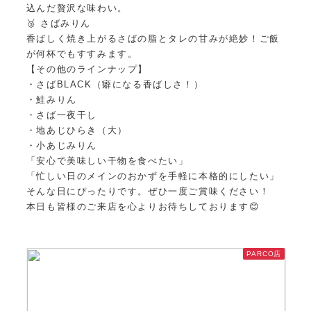
込んだ贅沢な味わい。
🥉 さばみりん
香ばしく焼き上がるさばの脂とタレの甘みが絶妙！ご飯
が何杯でもすすみます。
【その他のラインナップ】
・さばBLACK（癖になる香ばしさ！）
・鮭みりん
・さば一夜干し
・地あじひらき（大）
・小あじみりん
「安心で美味しい干物を食べたい」
「忙しい日のメインのおかずを手軽に本格的にしたい」
そんな日にぴったりです。ぜひ一度ご賞味ください！
本日も皆様のご来店を心よりお待ちしております😊
PARCO店