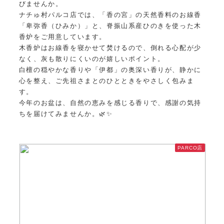
びませんか。
ナチゅ村パルコ店では、「香の宮」の天然香料のお線香
「卑弥香（ひみか）」と、脊振山系産ひのきを使った木
香炉をご用意しています。
木香炉はお線香を寝かせて焚けるので、倒れる心配が少
なく、灰も散りにくいのが嬉しいポイント。
白檀の穏やかな香りや「伊都」の奥深い香りが、静かに
心を整え、ご先祖さまとのひとときをやさしく包みま
す。
今年のお盆は、自然の恵みを感じる香りで、感謝の気持
ちを届けてみませんか。🌿✨
PARCO店