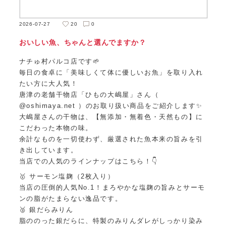
2026-07-27
20
0
おいしい魚、ちゃんと選んでますか？
ナチゅ村パルコ店です🌱
毎日の食卓に「美味しくて体に優しいお魚」を取り入れ
たい方に大人気！
唐津の老舗干物店「ひもの大嶋屋」さん（
@oshimaya.net ）のお取り扱い商品をご紹介します✨
大嶋屋さんの干物は、【無添加・無着色・天然もの】に
こだわった本物の味。
余計なものを一切使わず、厳選された魚本来の旨みを引
き出しています。
当店での人気のラインナップはこちら！👇
🥇 サーモン塩麹（2枚入り）
当店の圧倒的人気No.1！まろやかな塩麹の旨みとサーモ
ンの脂がたまらない逸品です。
🥈 銀だらみりん
脂ののった銀だらに、特製のみりんダレがしっかり染み