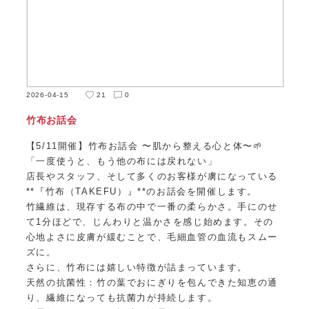
2026-04-15
21
0
竹布お話会
【5/11開催】竹布お話会 〜肌から整える心と体〜🌱
「一度使うと、もう他の布には戻れない」
店長やスタッフ、そして多くのお客様が虜になっている
**『竹布（TAKEFU）』**のお話会を開催します。
竹繊維は、現存する布の中で一番の柔らかさ。手にのせ
て1分ほどで、じんわりと温かさを感じ始めます。その
心地よさに皮膚が緩むことで、毛細血管の血流もスムー
ズに。
さらに、竹布には嬉しい特徴が詰まっています。
天然の抗菌性：竹の葉でおにぎりを包んできた知恵の通
り、繊維になっても抗菌力が持続します。